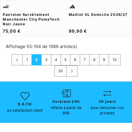
Pantalon Survêtement
Maillot OL Domicile 2026/27
Manchester City PumaTech
Noir Jaune
75,00 €
99,90 €
Affichage 53-104 de 1086 article(s)
Précédent
1
2
3
4
5
6
7
8
9
10
Suivant
20
livraison 24h
30 jours
9.6 /10
offerte à partir de
pour retourner vos
en satisfaction client
80€
produits