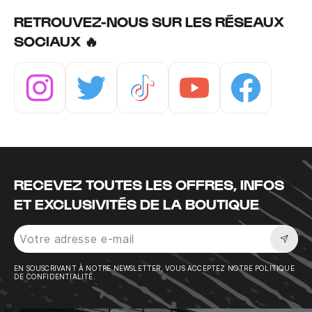
RETROUVEZ-NOUS SUR LES RÉSEAUX
SOCIAUX 🔥
Instagram
Twitter
Tiktok
Youtube
Facebook
RECEVEZ TOUTES LES OFFRES, INFOS
ET EXCLUSIVITÉS DE LA BOUTIQUE
Sousc
EN SOUSCRIVANT À NOTRE NEWSLETTER, VOUS ACCEPTEZ NOTRE POLITIQUE
DE CONFIDENTIALITÉ.