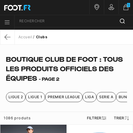
0
Nos magasins
Customer 
RECHERCHER
Menu list icon
Accueil
Clubs
Return
BOUTIQUE CLUB DE FOOT : TOUS
LES PRODUITS OFFICIELS DES
ÉQUIPES
- PAGE 2
LIGUE 2
LIGUE 1
PREMIER LEAGUE
LIGA
SERIE A
BUNDE
1086 produits
FILTRER
TRIER