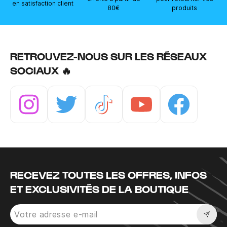
en satisfaction client
80€
produits
RETROUVEZ-NOUS SUR LES RÉSEAUX
SOCIAUX 🔥
Instagram
Twitter
Tiktok
Youtube
Facebook
RECEVEZ TOUTES LES OFFRES, INFOS
ET EXCLUSIVITÉS DE LA BOUTIQUE
Sousc