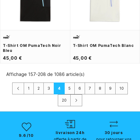
T-Shirt OM PumaTech Noir
T-Shirt OM PumaTech Blanc
Bleu
45,00 €
45,00 €
Affichage 157-208 de 1086 article(s)
Précédent
1
2
3
4
5
6
7
8
9
10
Suivant
20
livraison 24h
30 jours
9.6 /10
offerte à partir de
pour retourner vos