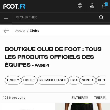
0
Nos magasins
Customer 
RECHERCHER
Menu list icon
Accueil
Clubs
Return
BOUTIQUE CLUB DE FOOT : TOUS
LES PRODUITS OFFICIELS DES
ÉQUIPES
- PAGE 4
LIGUE 2
LIGUE 1
PREMIER LEAGUE
LIGA
SERIE A
BUNDE
1086 produits
FILTRER
TRIER