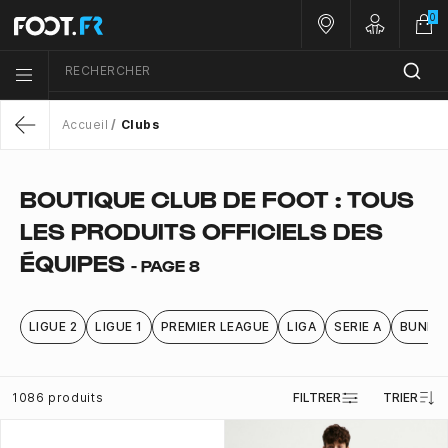
0
Nos magasins
Customer 
RECHERCHER
Menu list icon
Accueil
Clubs
Return
BOUTIQUE CLUB DE FOOT : TOUS
LES PRODUITS OFFICIELS DES
ÉQUIPES
- PAGE 8
LIGUE 2
LIGUE 1
PREMIER LEAGUE
LIGA
SERIE A
BUNDE
1086 produits
FILTRER
TRIER