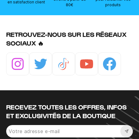
en satisfaction client
80€
produits
RETROUVEZ-NOUS SUR LES RÉSEAUX
SOCIAUX 🔥
Instagram
Twitter
Tiktok
Youtube
Facebook
RECEVEZ TOUTES LES OFFRES, INFOS
ET EXCLUSIVITÉS DE LA BOUTIQUE
Sousc