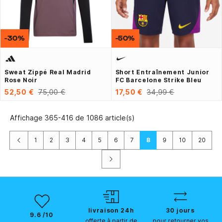
-30%
-50%
Sweat Zippé Real Madrid
Short Entraînement Junior
Rose Noir
FC Barcelone Strike Bleu
52,50 €
75,00 €
17,50 €
34,99 €
Affichage 365-416 de 1086 article(s)
Précédent
1
2
3
4
5
6
7
8
9
10
20
Suivant
livraison 24h
30 jours
9.6 /10
offerte à partir de
pour retourner vos