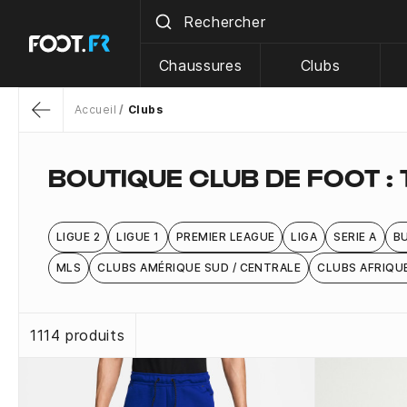
Chaussures
Clubs
Accueil
Clubs
Return
BOUTIQUE CLUB DE FOOT :
LIGUE 2
LIGUE 1
PREMIER LEAGUE
LIGA
SERIE A
B
MLS
CLUBS AMÉRIQUE SUD / CENTRALE
CLUBS AFRIQU
1114 produits