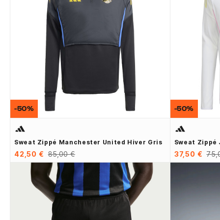
-50%
-50%
Sweat Zippé Manchester United Hiver Gris
Sweat Zippé 
42,50 €
85,00 €
37,50 €
75,