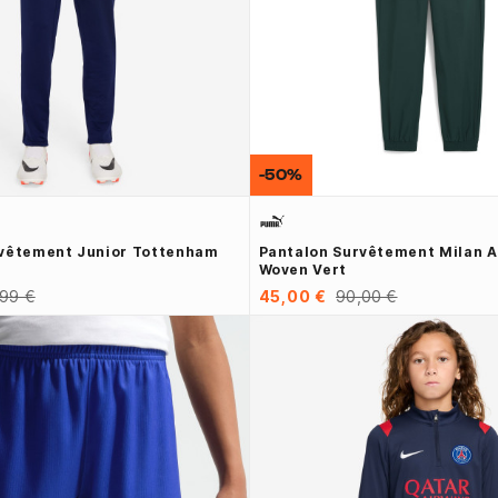
-50%
rvêtement Junior Tottenham
Pantalon Survêtement Milan
Woven Vert
,99 €
45,00 €
90,00 €