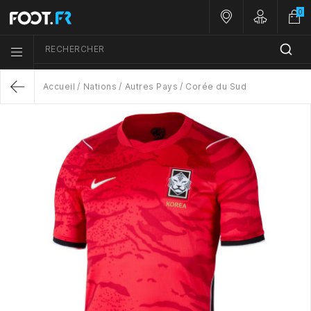
0
Nos magasins
Customer A
RECHERCHER
Menu list icon
Accueil
Nations
Autres Pays
Corée du Sud
Return