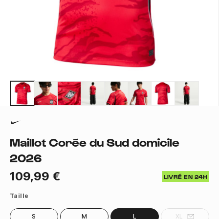
Maillot Corée du Sud domicile
2026
109,99 €
LIVRÉ EN 24H
Taille
S
M
L
XL