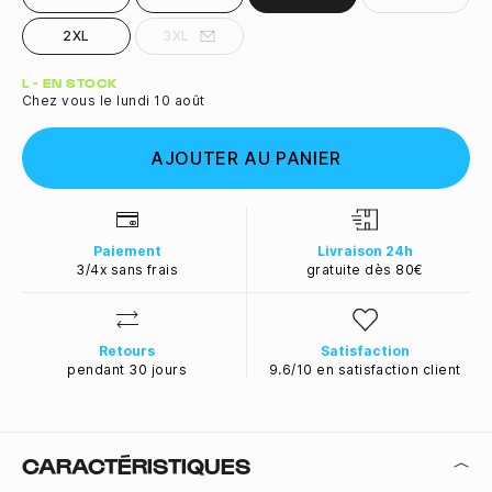
2XL
3XL
Quantité
L - EN STOCK
Chez vous le lundi 10 août
AJOUTER AU PANIER
Paiement
Livraison 24h
3/4x sans frais
gratuite dès 80€
Retours
Satisfaction
pendant 30 jours
9.6/10 en satisfaction client
CARACTÉRISTIQUES