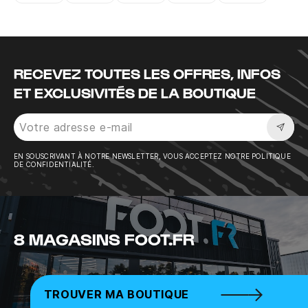
Instagram
Twitter
Tiktok
Youtube
Facebook
RECEVEZ TOUTES LES OFFRES, INFOS
ET EXCLUSIVITÉS DE LA BOUTIQUE
Sousc
EN SOUSCRIVANT À NOTRE NEWSLETTER, VOUS ACCEPTEZ NOTRE POLITIQUE
DE CONFIDENTIALITÉ.
8 MAGASINS FOOT.FR
TROUVER MA BOUTIQUE