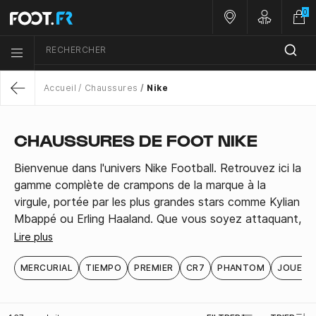
0
Nos magasins
Customer 
RECHERCHER
Menu list icon
Accueil
Chaussures
Nike
Return
CHAUSSURES DE FOOT NIKE
Bienvenue dans l'univers Nike Football. Retrouvez ici la
gamme complète de crampons de la marque à la
virgule, portée par les plus grandes stars comme Kylian
Mbappé ou Erling Haaland. Que vous soyez attaquant,
milieu ou défenseur, il y a une chaussure Nike conçue
Lire plus
pour votre style de jeu : vitesse, précision ou toucher
de balle.
MERCURIAL
TIEMPO
PREMIER
CR7
PHANTOM
JOUEUR