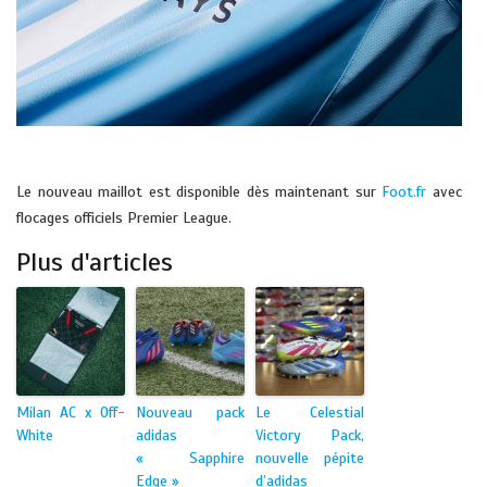
Le nouveau maillot est disponible dès maintenant sur
Foot.fr
avec
flocages officiels Premier League.
Plus d'articles
Milan AC x Off-
Nouveau pack
Le Celestial
White
adidas
Victory Pack,
« Sapphire
nouvelle pépite
Edge »
d’adidas