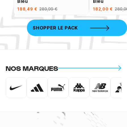
Bleu
Bleu
188,49 €
289,99 €
182,00 €
280,0
SHOPPER LE PACK
NOS MARQUES