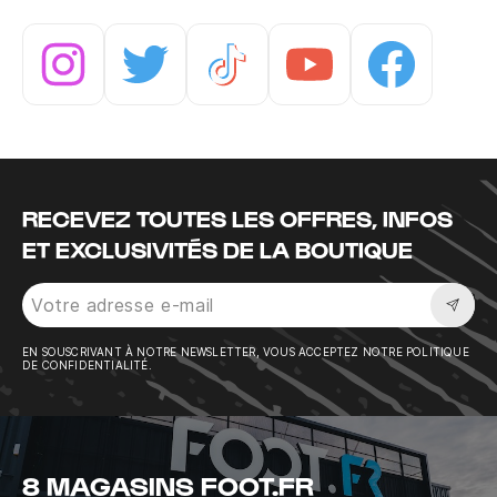
Instagram
Twitter
Tiktok
Youtube
Facebook
RECEVEZ TOUTES LES OFFRES, INFOS
ET EXCLUSIVITÉS DE LA BOUTIQUE
Sousc
EN SOUSCRIVANT À NOTRE NEWSLETTER, VOUS ACCEPTEZ NOTRE POLITIQUE
DE CONFIDENTIALITÉ.
8 MAGASINS FOOT.FR