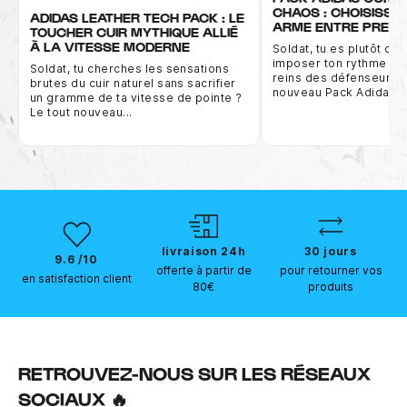
CHAOS : CHOISISSE
ADIDAS LEATHER TECH PACK : LE
ARME ENTRE PREDA
TOUCHER CUIR MYTHIQUE ALLIÉ
À LA VITESSE MODERNE
Soldat, tu es plutôt du
imposer ton rythme ou 
Soldat, tu cherches les sensations
reins des défenseurs ?
brutes du cuir naturel sans sacrifier
nouveau Pack Adidas...
un gramme de ta vitesse de pointe ?
Le tout nouveau...
livraison 24h
30 jours
9.6 /10
offerte à partir de
pour retourner vos
en satisfaction client
80€
produits
RETROUVEZ-NOUS SUR LES RÉSEAUX
SOCIAUX 🔥