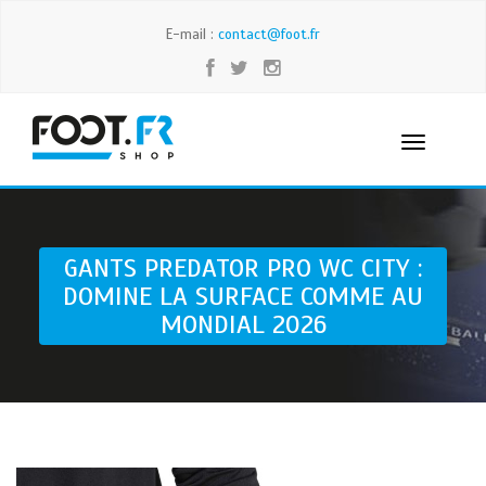
E-mail :
contact@foot.fr
GANTS PREDATOR PRO WC CITY :
DOMINE LA SURFACE COMME AU
MONDIAL 2026