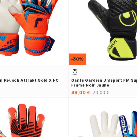
-30%
n Reusch Attrakt Gold X NC
Gants Gardien Uhlsport FM Su
Frame Noir Jaune
49,00 €
70,00 €