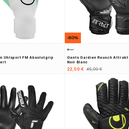
-50%
n Uhlsport FM Absolutgrip
Gants Gardien Reusch Attrakt 
Vert
Noir Blanc
22,50 €
45,00 €