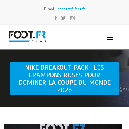
E-mail :
contact@foot.fr
NIKE BREAKOUT PACK : LES
CRAMPONS ROSES POUR
DOMINER LA COUPE DU MONDE
2026