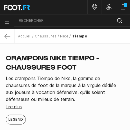
0
Nos magasins
Customer 
RECHERCHER
Menu list icon
Accueil
Chaussures
Nike
Tiempo
Return
CRAMPONS NIKE TIEMPO -
CHAUSSURES FOOT
Les crampons Tiempo de Nike, la gamme de
chaussures de foot de la marque à la virgule dédiée
aux joueurs à vocation défensive, qu'ils soient
défenseurs ou milieux de terrain.
Lire plus
LEGEND