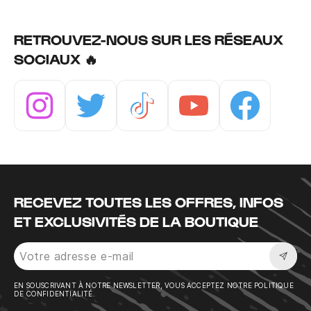
RETROUVEZ-NOUS SUR LES RÉSEAUX
SOCIAUX 🔥
Instagram
Twitter
Tiktok
Youtube
Facebook
RECEVEZ TOUTES LES OFFRES, INFOS
ET EXCLUSIVITÉS DE LA BOUTIQUE
Sousc
EN SOUSCRIVANT À NOTRE NEWSLETTER, VOUS ACCEPTEZ NOTRE POLITIQUE
DE CONFIDENTIALITÉ.