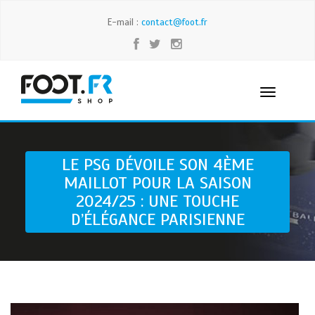
E-mail :
contact@foot.fr
LE PSG DÉVOILE SON 4ÈME
MAILLOT POUR LA SAISON
2024/25 : UNE TOUCHE
D’ÉLÉGANCE PARISIENNE