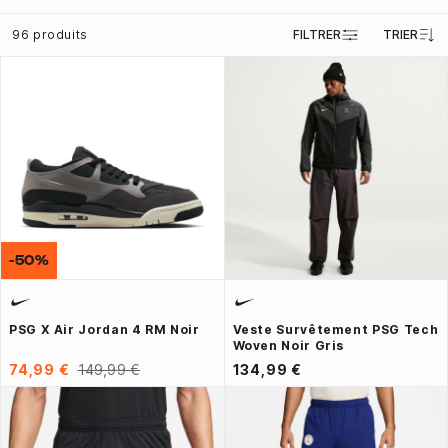
Les Vestes et Doudounes
96 produits
FILTRER
TRIER
Les Pantalons Training
-50%
PSG X Air Jordan 4 RM Noir
Veste Survêtement PSG Tech
Woven Noir Gris
74,99 €
149,99 €
134,99 €