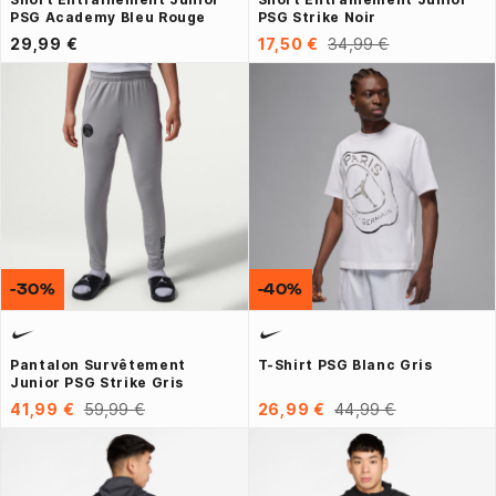
PSG Academy Bleu Rouge
PSG Strike Noir
29,99 €
17,50 €
34,99 €
-30%
-40%
Pantalon Survêtement
T-Shirt PSG Blanc Gris
Junior PSG Strike Gris
41,99 €
59,99 €
26,99 €
44,99 €