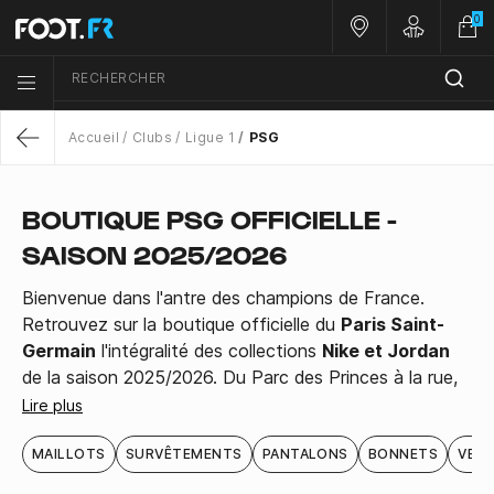
0
Nos magasins
Customer 
RECHERCHER
Menu list icon
Accueil
Clubs
Ligue 1
PSG
Return
BOUTIQUE PSG OFFICIELLE -
SAISON 2025/2026
Bienvenue dans l'antre des champions de France.
Retrouvez sur la boutique officielle du
Paris Saint-
Germain
l'intégralité des collections
Nike et Jordan
de la saison 2025/2026. Du Parc des Princes à la rue,
affichez votre passion pour le club de la capitale.
Lire plus
Accès direct aux collections :
Les Maillots Officiels
MAILLOTS
SURVÊTEMENTS
(Domicile, Extérieur, Jordan)
PANTALONS
BONNETS
VES
Les Survêtements et Ensembles