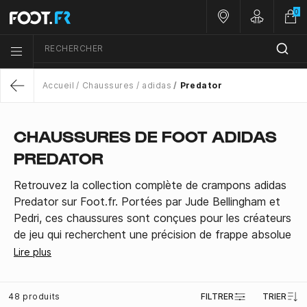
0
Nos magasins
Customer 
RECHERCHER
Menu list icon
Accueil
Chaussures
adidas
Predator
Return
CHAUSSURES DE FOOT ADIDAS
PREDATOR
Retrouvez la collection complète de crampons adidas
Predator sur Foot.fr. Portées par Jude Bellingham et
Pedri, ces chaussures sont conçues pour les créateurs
de jeu qui recherchent une précision de frappe absolue
et un contrôle parfait. Disponibles en version Elite
Lire plus
(haut de gamme), Pro et League, pour terrains secs
(FG), gras (SG) ou synthétiques (AG). Commandez
48 produits
FILTRER
TRIER
votre paire dès maintenant !