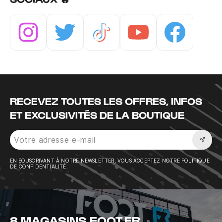
Instagram
Twitter
Tiktok
Youtube
Facebook
RECEVEZ TOUTES LES OFFRES, INFOS
ET EXCLUSIVITÉS DE LA BOUTIQUE
Sousc
EN SOUSCRIVANT À NOTRE NEWSLETTER, VOUS ACCEPTEZ NOTRE POLITIQUE
DE CONFIDENTIALITÉ.
8 MAGASINS FOOT.FR