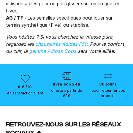
indispensables pour ne pas glisser sur terrain gras en
hiver.
AG / TF
: Les semelles spécifiques pour jouer sur
terrain synthétique (Five) ou stabilisé.
Vous hésitez ? Si vous cherchez la vitesse pure,
regardez les
chaussures Adidas F50
. Pour le confort
du cuir, la
gamme Adidas Copa
sera votre alliée.
livraison 24h
30 jours
9.6 /10
offerte à partir de
pour retourner vos
en satisfaction client
80€
produits
RETROUVEZ-NOUS SUR LES RÉSEAUX
SOCIAUX 🔥