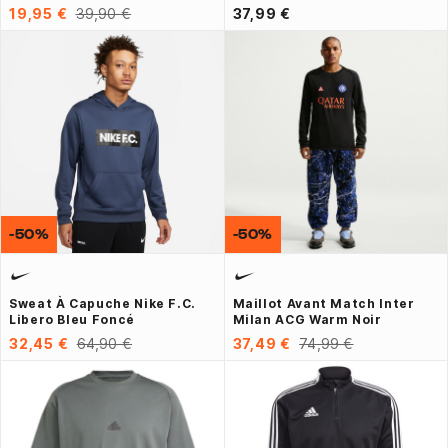
19,95 €
39,90 €
37,99 €
-50%
-50%
Sweat À Capuche Nike F.C.
Maillot Avant Match Inter
Libero Bleu Foncé
Milan ACG Warm Noir
32,45 €
64,90 €
37,49 €
74,99 €