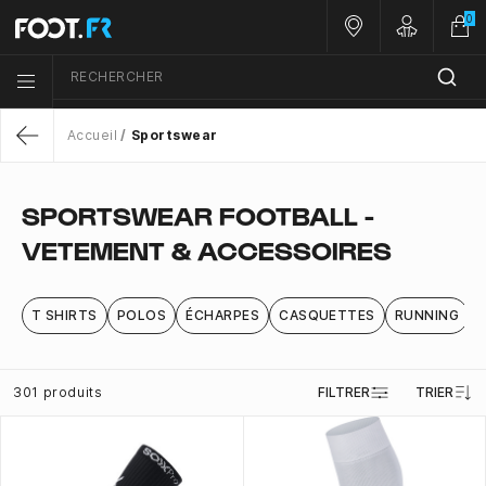
0
Nos magasins
Customer 
RECHERCHER
Menu list icon
Accueil
Sportswear
Return
SPORTSWEAR FOOTBALL -
VETEMENT & ACCESSOIRES
T SHIRTS
POLOS
ÉCHARPES
CASQUETTES
RUNNING
301 produits
FILTRER
TRIER