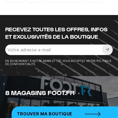
Instagram
Twitter
Tiktok
Youtube
Facebook
RECEVEZ TOUTES LES OFFRES, INFOS
ET EXCLUSIVITÉS DE LA BOUTIQUE
Sousc
EN SOUSCRIVANT À NOTRE NEWSLETTER, VOUS ACCEPTEZ NOTRE POLITIQUE
DE CONFIDENTIALITÉ.
8 MAGASINS FOOT.FR
TROUVER MA BOUTIQUE