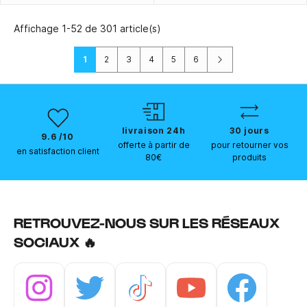
Affichage 1-52 de 301 article(s)
Suivant
1
2
3
4
5
6
livraison 24h
30 jours
9.6 /10
offerte à partir de
pour retourner vos
en satisfaction client
80€
produits
RETROUVEZ-NOUS SUR LES RÉSEAUX
SOCIAUX 🔥