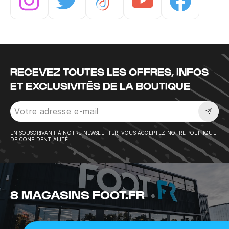
Instagram
Twitter
Tiktok
Youtube
Facebook
RECEVEZ TOUTES LES OFFRES, INFOS
ET EXCLUSIVITÉS DE LA BOUTIQUE
Sousc
EN SOUSCRIVANT À NOTRE NEWSLETTER, VOUS ACCEPTEZ NOTRE POLITIQUE
DE CONFIDENTIALITÉ.
8 MAGASINS FOOT.FR