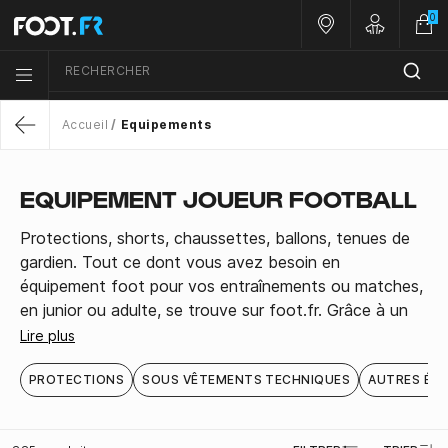
0
Nos magasins
Customer 
RECHERCHER
Menu list icon
Accueil
Equipements
Return
EQUIPEMENT JOUEUR FOOTBALL
Protections, shorts, chaussettes, ballons, tenues de
gardien. Tout ce dont vous avez besoin en
équipement foot pour vos entraînements ou matches,
en junior ou adulte, se trouve sur foot.fr. Grâce à un
vaste choix de produits Puma, Nike et adidas, vous
Lire plus
trouverez forcément le produit de vos rêves à choisir
parmi de nombreux clubs européens et sélections
PROTECTIONS
SOUS VÊTEMENTS TECHNIQUES
AUTRES ÉQ
nationales.