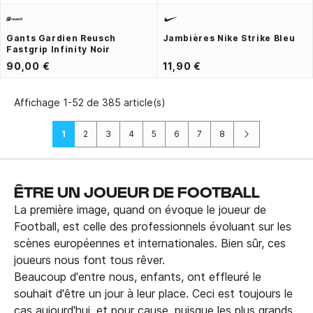
Gants Gardien Reusch
Jambières Nike Strike Bleu
Fastgrip Infinity Noir
90,00 €
11,90 €
Affichage 1-52 de 385 article(s)
Suivant
1
2
3
4
5
6
7
8
ÊTRE UN JOUEUR DE FOOTBALL
La première image, quand on évoque le joueur de
Football, est celle des professionnels évoluant sur les
scènes européennes et internationales. Bien sûr, ces
joueurs nous font tous rêver.
Beaucoup d'entre nous, enfants, ont effleuré le
souhait d'être un jour à leur place. Ceci est toujours le
cas aujourd'hui, et pour cause, puisque les plus grands