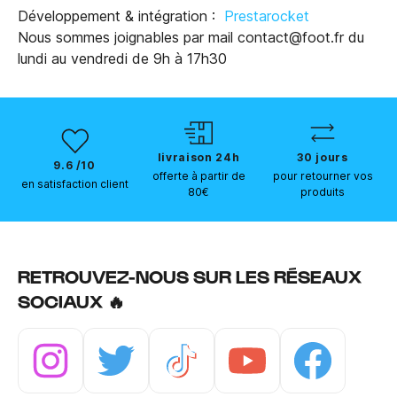
Développement & intégration :
Prestarocket
Nous sommes joignables
par mail contact@foot.fr
du
lundi au vendredi de 9h à 17h30
livraison 24h
30 jours
9.6 /10
offerte à partir de
pour retourner vos
en satisfaction client
80€
produits
RETROUVEZ-NOUS SUR LES RÉSEAUX
SOCIAUX 🔥
Instagram
Twitter
Tiktok
Youtube
Facebook