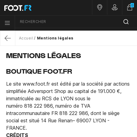
0
Nos magasins
Customer A
RECHERCHER
Menu list icon
Accueil
Mentions légales
Return
MENTIONS LÉGALES
BOUTIQUE FOOT.FR
Le site www.foot.fr est édité par la
société par actions
simplifiée Adversport Shop au capital de 191.000 €,
immatriculée au RCS de LYON sous le
numéro
818 222 986
,
numéro de TVA
intracommunautaire
FR 818 222 986,
dont le siège
social est situé 14 Rue Renan– 69007 LYON -
FRANCE.
CRÉDITS