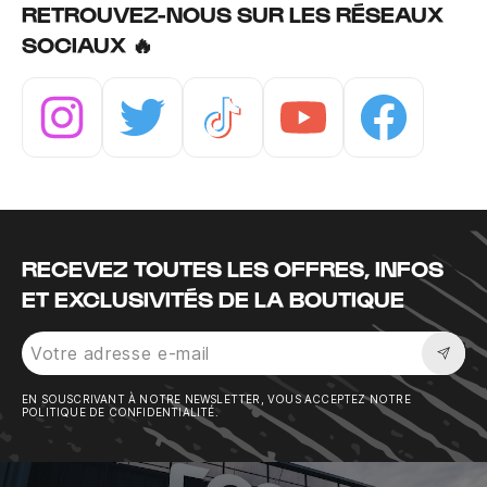
RETROUVEZ-NOUS SUR LES RÉSEAUX
SOCIAUX 🔥
Instagram
Twitter
Tiktok
Youtube
Facebook
RECEVEZ TOUTES LES OFFRES, INFOS
ET EXCLUSIVITÉS DE LA BOUTIQUE
Sousc
EN SOUSCRIVANT À NOTRE NEWSLETTER, VOUS ACCEPTEZ NOTRE
POLITIQUE DE CONFIDENTIALITÉ.