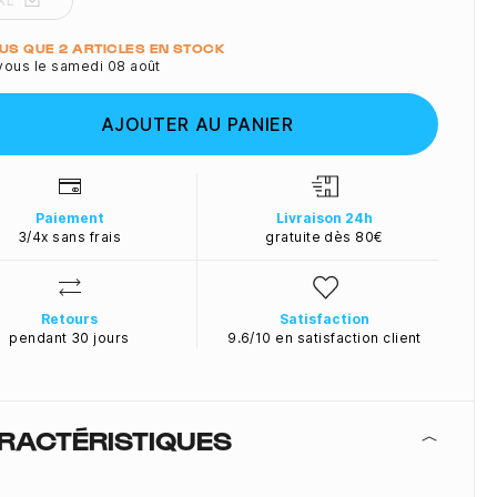
XL
ité
LUS QUE 2 ARTICLES EN STOCK
vous le samedi 08 août
AJOUTER AU PANIER
Paiement
Livraison 24h
3/4x sans frais
gratuite dès 80€
Retours
Satisfaction
pendant 30 jours
9.6/10 en satisfaction client
RACTÉRISTIQUES