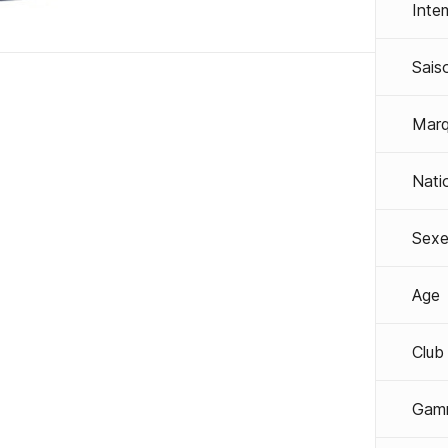
Inte
Sais
Mar
Nati
Sexe
Age
Club
Gam