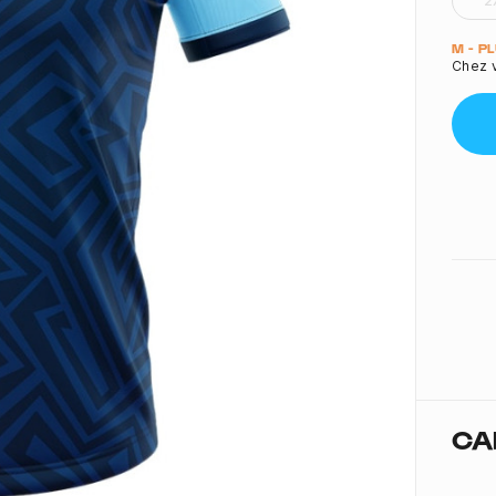
2
Quant
M - P
Chez 
CA