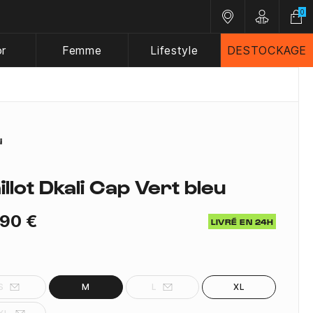
0
Nos magasins
Customer A
or
Femme
Lifestyle
DESTOCKAGE
illot Dkali Cap Vert bleu
,90 €
LIVRÉ EN 24H
S
M
L
XL