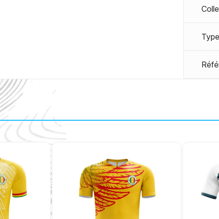
Coll
Type
Réfé