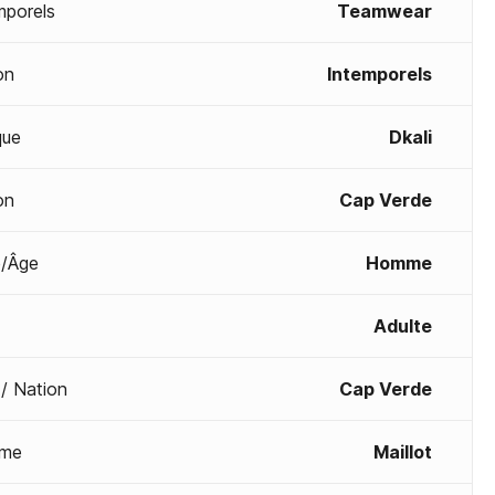
mporels
Teamwear
on
Intemporels
que
Dkali
on
Cap Verde
/Âge
Homme
Adulte
 / Nation
Cap Verde
me
Maillot