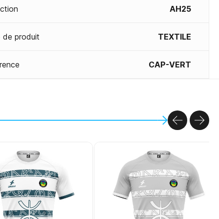
ection
AH25
 de produit
TEXTILE
rence
CAP-VERT
PREVIOU
NEX