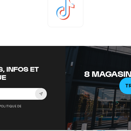
Tiktok
, INFOS ET
8 MAGASIN
UE
T
Souscrire à la newsletter
POLITIQUE DE