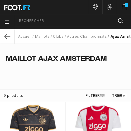
0
Nos magasins
Customer 
RECHERCHER
Menu list icon
Accueil
Maillots
Clubs
Autres Championnats
Ajax Ams
Return
MAILLOT AJAX AMSTERDAM
9 produits
FILTRER
TRIER