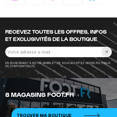
Instagram
Twitter
Tiktok
Youtube
Facebook
RECEVEZ TOUTES LES OFFRES, INFOS
ET EXCLUSIVITÉS DE LA BOUTIQUE
Sousc
EN SOUSCRIVANT À NOTRE NEWSLETTER, VOUS ACCEPTEZ NOTRE POLITIQUE
DE CONFIDENTIALITÉ.
8 MAGASINS FOOT.FR
TROUVER MA BOUTIQUE