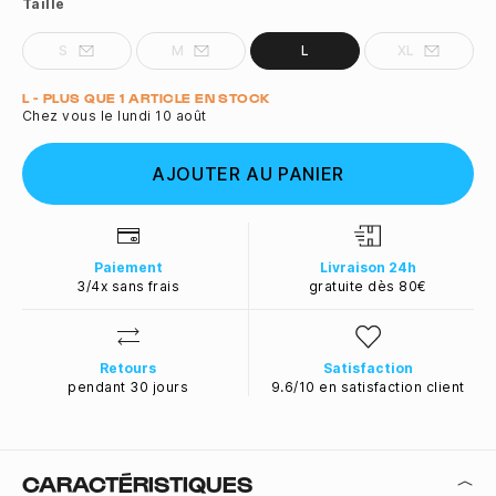
Taille
S
M
L
XL
Quantité
L - PLUS QUE 1 ARTICLE EN STOCK
Chez vous le lundi 10 août
AJOUTER AU PANIER
Paiement
Livraison 24h
3/4x sans frais
gratuite dès 80€
Retours
Satisfaction
pendant 30 jours
9.6/10 en satisfaction client
CARACTÉRISTIQUES