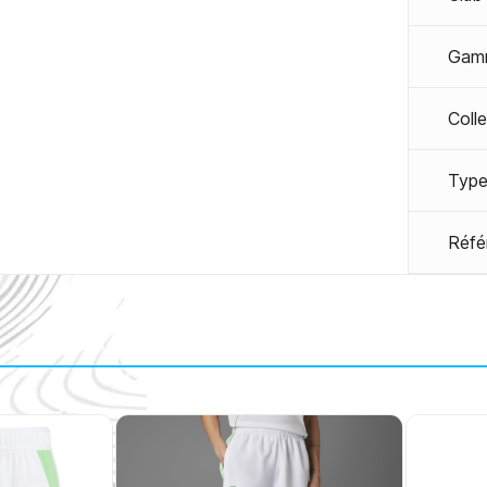
Gam
Coll
Type
Réfé