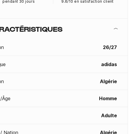
pendant 30 jours
9.6/10 en satisfaction client
RACTÉRISTIQUES
on
26/27
que
adidas
on
Algérie
/Âge
Homme
Adulte
 / Nation
Algérie