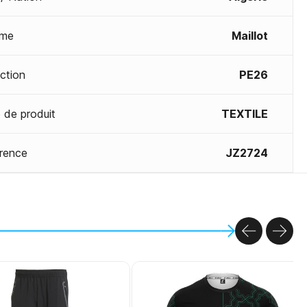
me
Maillot
ection
PE26
 de produit
TEXTILE
rence
JZ2724
PREVIOU
NEX