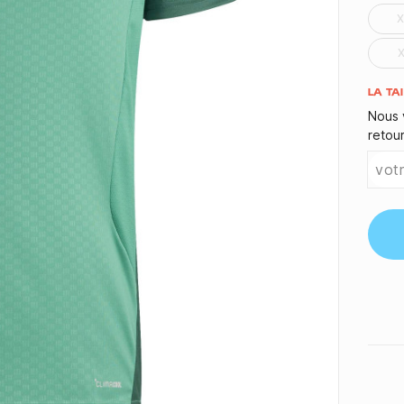
Quant
LA TA
Nous 
retou