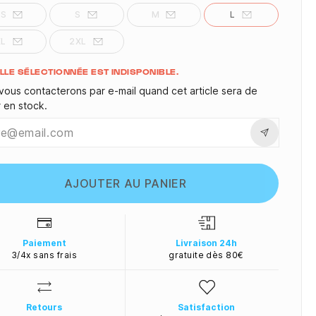
XS
S
M
L
XL
2XL
ité
ILLE SÉLECTIONNÉE EST INDISPONIBLE.
vous contacterons par e-mail quand cet article sera de
r en stock.
AJOUTER AU PANIER
Paiement
Livraison 24h
3/4x sans frais
gratuite dès 80€
Retours
Satisfaction