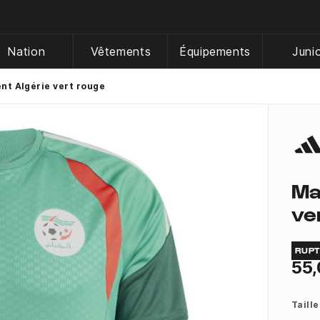
Nation
Vêtements
Équipements
Juni
nt Algérie vert rouge
Ma
ve
RUP
55,
Taille