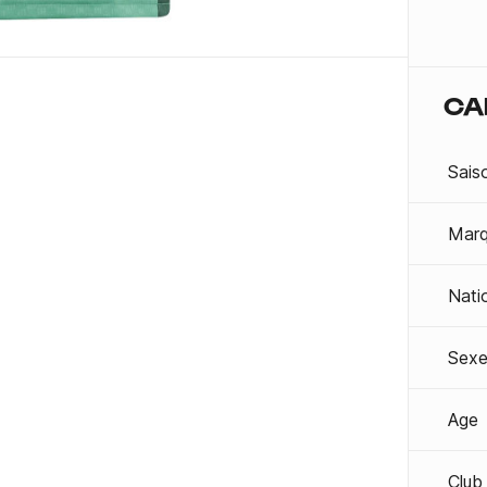
CA
Sais
Mar
Nati
Sexe
Age
Club