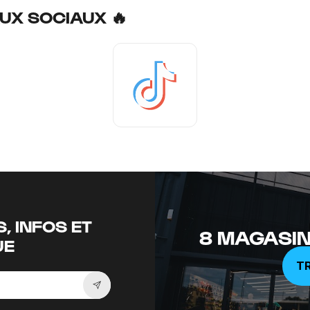
UX SOCIAUX 🔥
Tiktok
, INFOS ET
8 MAGASIN
UE
T
Souscrire à la newsletter