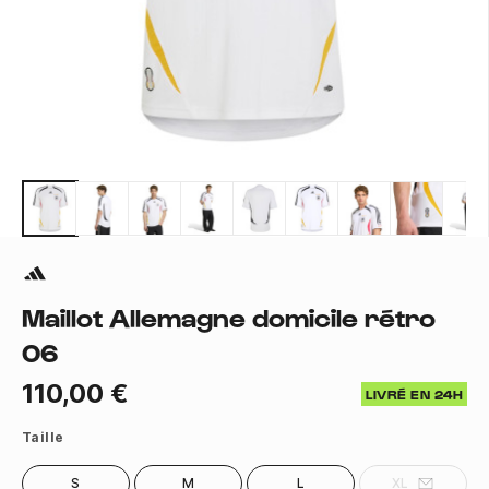
Maillot Allemagne domicile rétro
06
110,00 €
LIVRÉ EN 24H
Taille
S
M
L
XL