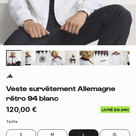
Veste survêtement Allemagne
rétro 94 blanc
120,00 €
LIVRÉ EN 24H
Taille
S
M
L
XL