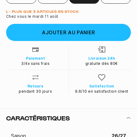
Quantité
L - PLUS QUE 3 ARTICLES EN STOCK
Chez vous le mardi 11 août
AJOUTER AU PANIER
Paiement
Livraison 24h
3/4x sans frais
gratuite dès 80€
Retours
Satisfaction
pendant 30 jours
9.6/10 en satisfaction client
CARACTÉRISTIQUES
Saison
26/27