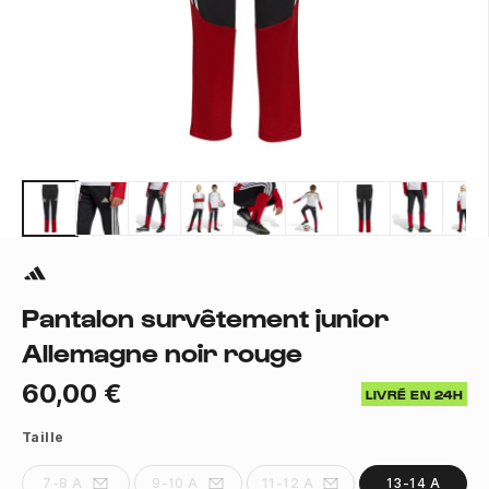
Pantalon survêtement junior
Allemagne noir rouge
60,00 €
LIVRÉ EN 24H
Taille
7-8 A
9-10 A
11-12 A
13-14 A