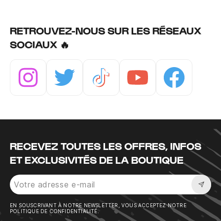
RETROUVEZ-NOUS SUR LES RÉSEAUX
SOCIAUX 🔥
Instagram
Twitter
Tiktok
Youtube
Facebook
RECEVEZ TOUTES LES OFFRES, INFOS
ET EXCLUSIVITÉS DE LA BOUTIQUE
Sousc
EN SOUSCRIVANT À NOTRE NEWSLETTER, VOUS ACCEPTEZ NOTRE
POLITIQUE DE CONFIDENTIALITÉ.