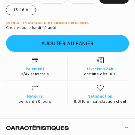
15-16 A
Quantité
13-14 A - PLUS QUE 2 ARTICLES EN STOCK
Chez vous le lundi 10 août
AJOUTER AU PANIER
Paiement
Livraison 24h
3/4x sans frais
gratuite dès 80€
Retours
Satisfaction
pendant 30 jours
9.6/10 en satisfaction client
CARACTÉRISTIQUES