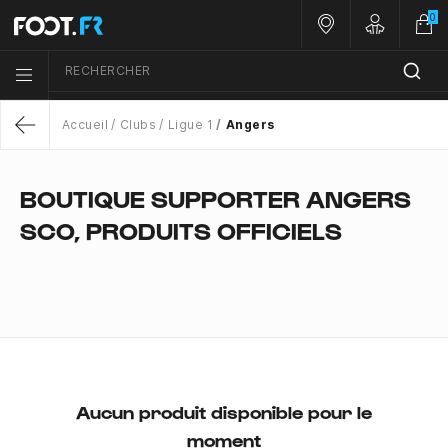
0
Nos magasins
Customer 
RECHERCHER
Menu list icon
Accueil
Clubs
Ligue 1
Angers
Return
BOUTIQUE SUPPORTER ANGERS
SCO, PRODUITS OFFICIELS
Aucun produit disponible pour le
moment