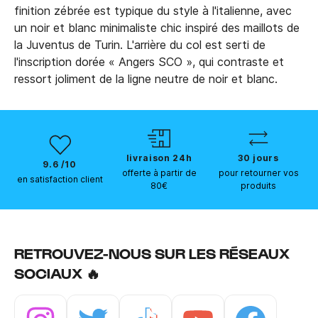
finition zébrée est typique du style à l'italienne, avec
un noir et blanc minimaliste chic inspiré des maillots de
la Juventus de Turin. L'arrière du col est serti de
l'inscription dorée « Angers SCO », qui contraste et
ressort joliment de la ligne neutre de noir et blanc.
livraison 24h
30 jours
9.6 /10
offerte à partir de
pour retourner vos
en satisfaction client
80€
produits
RETROUVEZ-NOUS SUR LES RÉSEAUX
SOCIAUX 🔥