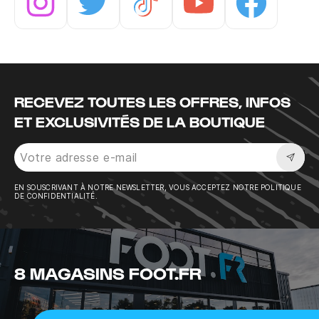
Instagram
Twitter
Tiktok
Youtube
Facebook
RECEVEZ TOUTES LES OFFRES, INFOS
ET EXCLUSIVITÉS DE LA BOUTIQUE
Sousc
EN SOUSCRIVANT À NOTRE NEWSLETTER, VOUS ACCEPTEZ NOTRE POLITIQUE
DE CONFIDENTIALITÉ.
8 MAGASINS FOOT.FR