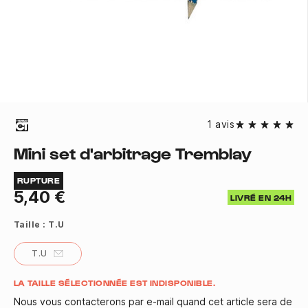
1 avis
Mini set d'arbitrage Tremblay
RUPTURE
5,40 €
LIVRÉ EN 24H
Taille :
T.U
T.U
Quantité
LA TAILLE SÉLECTIONNÉE EST INDISPONIBLE.
Nous vous contacterons par e-mail quand cet article sera de