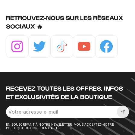
RETROUVEZ-NOUS SUR LES RÉSEAUX
SOCIAUX 🔥
Instagram
Twitter
Tiktok
Youtube
Facebook
RECEVEZ TOUTES LES OFFRES, INFOS
ET EXCLUSIVITÉS DE LA BOUTIQUE
Sousc
EN SOUSCRIVANT À NOTRE NEWSLETTER, VOUS ACCEPTEZ NOTRE
POLITIQUE DE CONFIDENTIALITÉ.