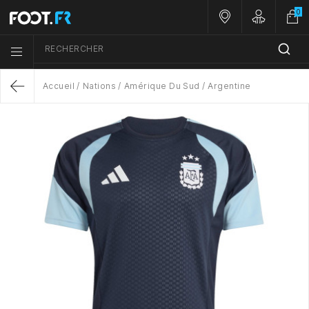
0
Nos magasins
Customer A
RECHERCHER
Menu list icon
Accueil
Nations
Amérique Du Sud
Argentine
Return