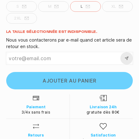
S
M
L
XL
2XL
Quantité
LA TAILLE SÉLECTIONNÉE EST INDISPONIBLE.
Nous vous contacterons par e-mail quand cet article sera de
retour en stock.
AJOUTER AU PANIER
Paiement
Livraison 24h
3/4x sans frais
gratuite dès 80€
Retours
Satisfaction