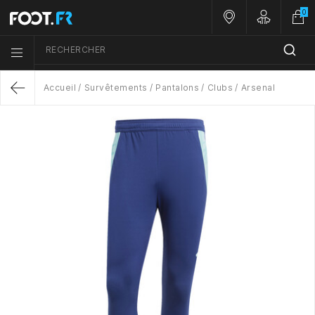
0
Nos magasins
Customer A
RECHERCHER
Menu list icon
Accueil
Survêtements
Pantalons
Clubs
Arsenal
Return