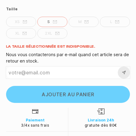
Taille
XS
S
M
L
XL
2XL
Quantité
LA TAILLE SÉLECTIONNÉE EST INDISPONIBLE.
Nous vous contacterons par e-mail quand cet article sera de
retour en stock.
AJOUTER AU PANIER
Paiement
Livraison 24h
3/4x sans frais
gratuite dès 80€