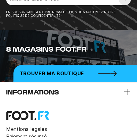
Sousc
EN SOUSCRIVANT À NOTRE NEWSLETTER, VOUS ACCEPTEZ NOTRE
POLITIQUE DE CONFIDENTIALITÉ.
8 MAGASINS FOOT.FR
TROUVER MA BOUTIQUE
INFORMATIONS
Mentions légales
Paiement sécurisé