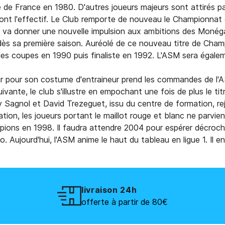
 de France en 1980. D'autres joueurs majeurs sont attirés pa
ront l'effectif. Le Club remporte de nouveau le Championnat
87 va donner une nouvelle impulsion aux ambitions des Monég
ès sa première saison. Auréolé de ce nouveau titre de Champ
 des coupes en 1990 puis finaliste en 1992. L'ASM sera égalem
ur pour son costume d'entraineur prend les commandes de l'
ante, le club s'illustre en empochant une fois de plus le titre
y Sagnol et David Trezeguet, issu du centre de formation, rej
ion, les joueurs portant le maillot rouge et blanc ne parvien
pions en 1998. Il faudra attendre 2004 pour espérer décroche
ujourd'hui, l'ASM anime le haut du tableau en ligue 1. Il e
livraison 24h
offerte à partir de 80€