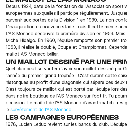
Depuis 1924, date de la fondation de l'Association sport
européennes auxquelles il participe régulièrement. Jusqu
parvenir aux portes de la Division 1 en 1939. La non con
L'inauguration du nouveau stade Louis II cette même ann
L'AS Monaco découvre la première division en 1953. Mais i
Miche Hidalgo. En 1960, l'équipe remporte son premier tro
1963, il réalise le doublé, Coupe et Championnat. Cependan
maillot AS Monaco briller.
UN MAILLOT DESSINÉ PAR UNE PR
Quel club peut se vanter d'avoir son maillot dessiné par G
l'année du premier grand trophée ! C'est durant cette sai
historiques au profit d'une diagonale qui sépare ces deux
C'est toujours ce maillot qui est porté par l'équipe lors 
dans notre boutique de l'AS Monaco sur foot.fr. Tu pourra
occasion. Le maillot de l’AS Monaco d'avant-match très 
le
survêtement de l'AS Monaco
.
LES CAMPAGNES EUROPÉENNES
1978, Lucien Leduc revient sur les bancs du club. L'équipe