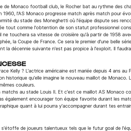
ive de Monaco football club, le Rocher bat au rythme des ch
'en 1960, l'AS Monaco progresse match après match pour évol
formité du stade des Moneghetti où l'équipe dispute ses ren
ée tout comme l'obtention de son statut professionnel const
l ne touchera sa vitesse de croisière qu'à partir de 1958 av
phée, la Coupe de France. Ce sera le premier d'une belle séri
t la décennie suivante n'est pas propice à l'exploit. Il faud
INCESSE
race Kelly ? L'actrice américaine est mariée depuis 4 ans au P
son historique qu'elle imagine le nouveau maillot de Monaco.
 mêmes couleurs.
des matchs au stade Louis II. Et c'est ce maillot AS Monaco c
s également encourager ton équipe favorite durant les matchs
graphique quant à lui pourra y'accompagner durant tes entr
 s'étoffe de joueurs talentueux tels que le futur goal de l'é