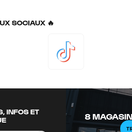
UX SOCIAUX 🔥
Tiktok
, INFOS ET
8 MAGASIN
UE
T