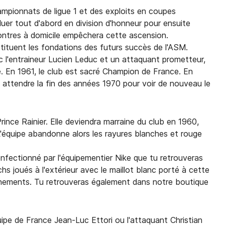
ampionnats de ligue 1 et des exploits en coupes
uer tout d'abord en division d'honneur pour ensuite
contres à domicile empêchera cette ascension.
ituent les fondations des futurs succès de l'ASM.
ec l'entraineur Lucien Leduc et un attaquant prometteur,
e. En 1961, le club est sacré Champion de France. En
ra attendre la fin des années 1970 pour voir de nouveau le
rince Rainier. Elle deviendra marraine du club en 1960,
 L'équipe abandonne alors les rayures blanches et rouge
onfectionné par l'équipementier Nike que tu retrouveras
 joués à l'extérieur avec le maillot blanc porté à cette
ainements. Tu retrouveras également dans notre boutique
quipe de France Jean-Luc Ettori ou l'attaquant Christian