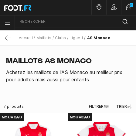
0
Nos magasins
Customer 
RECHERCHER
Menu list icon
Accueil
Maillots
Clubs
Ligue 1
AS Monaco
Return
MAILLOTS AS MONACO
Achetez les maillots de l'AS Monaco au meilleur prix
pour adultes mais aussi pour enfants
7 produits
FILTRER
TRIER
NOUVEAU
NOUVEAU