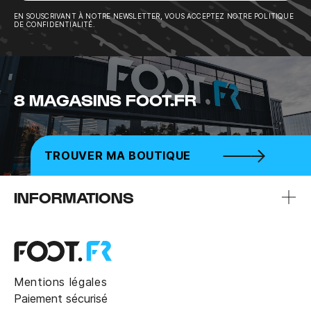
Sousc
EN SOUSCRIVANT À NOTRE NEWSLETTER, VOUS ACCEPTEZ NOTRE POLITIQUE
DE CONFIDENTIALITÉ.
8 MAGASINS FOOT.FR
TROUVER MA BOUTIQUE
INFORMATIONS
Mentions légales
Paiement sécurisé