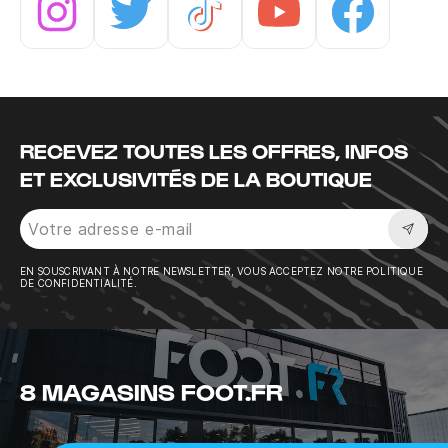
Instagram
Twitter
Tiktok
Youtube
Facebook
RECEVEZ TOUTES LES OFFRES, INFOS
ET EXCLUSIVITÉS DE LA BOUTIQUE
Sousc
EN SOUSCRIVANT À NOTRE NEWSLETTER, VOUS ACCEPTEZ NOTRE POLITIQUE
DE CONFIDENTIALITÉ.
8 MAGASINS FOOT.FR