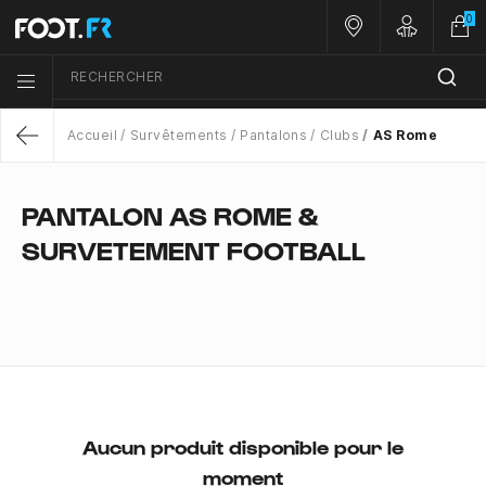
0
Nos magasins
Customer 
RECHERCHER
Menu list icon
Accueil
Survêtements
Pantalons
Clubs
AS Rome
Return
PANTALON AS ROME &
SURVETEMENT FOOTBALL
Aucun produit disponible pour le
moment