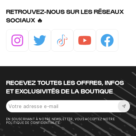
RETROUVEZ-NOUS SUR LES RÉSEAUX
SOCIAUX 🔥
Instagram
Twitter
Tiktok
Youtube
Facebook
RECEVEZ TOUTES LES OFFRES, INFOS
ET EXCLUSIVITÉS DE LA BOUTIQUE
Sousc
EN SOUSCRIVANT À NOTRE NEWSLETTER, VOUS ACCEPTEZ NOTRE
POLITIQUE DE CONFIDENTIALITÉ.