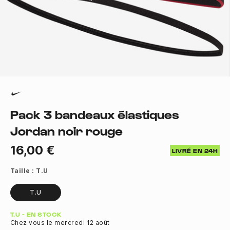
Pack 3 bandeaux élastiques
Jordan noir rouge
16,00 €
LIVRÉ EN 24H
Taille :
T.U
T.U
Quantité
T.U - EN STOCK
Chez vous le mercredi 12 août