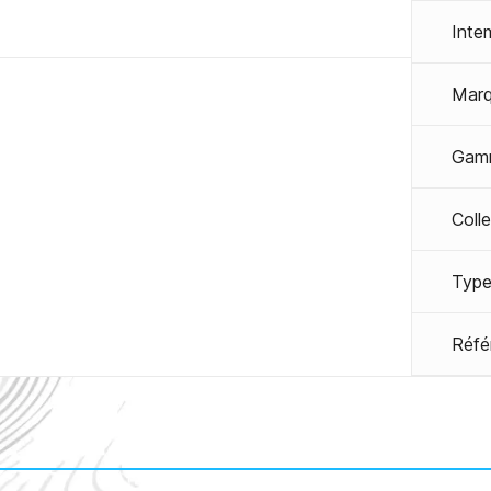
Inte
Mar
Gam
Coll
Type
Réfé