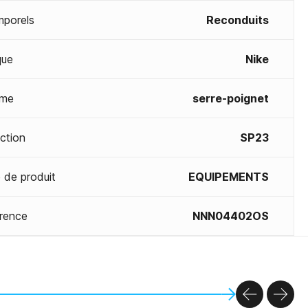
mporels
Reconduits
que
Nike
me
serre-poignet
ection
SP23
 de produit
EQUIPEMENTS
rence
NNN04402OS