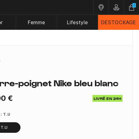
0
Nos magasins
Customer A
or
Femme
Lifestyle
DESTOCKAGE
rre-poignet Nike bleu blanc
00 €
LIVRÉ EN 24H
 :
T.U
T.U