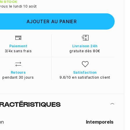
ité
 EN STOCK
ous le lundi 10 août
AJOUTER AU PANIER
Paiement
Livraison 24h
3/4x sans frais
gratuite dès 80€
Retours
Satisfaction
pendant 30 jours
9.6/10 en satisfaction client
RACTÉRISTIQUES
on
Intemporels