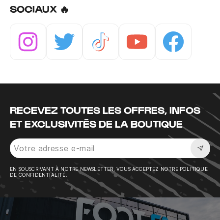
SOCIAUX 🔥
Instagram
Twitter
Tiktok
Youtube
Facebook
RECEVEZ TOUTES LES OFFRES, INFOS
ET EXCLUSIVITÉS DE LA BOUTIQUE
Sousc
EN SOUSCRIVANT À NOTRE NEWSLETTER, VOUS ACCEPTEZ NOTRE POLITIQUE
DE CONFIDENTIALITÉ.