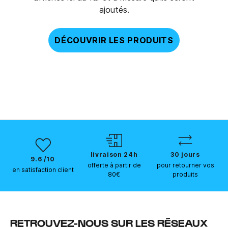
ajoutés.
DÉCOUVRIR LES PRODUITS
livraison 24h
30 jours
9.6 /10
offerte à partir de
pour retourner vos
en satisfaction client
80€
produits
RETROUVEZ-NOUS SUR LES RÉSEAUX