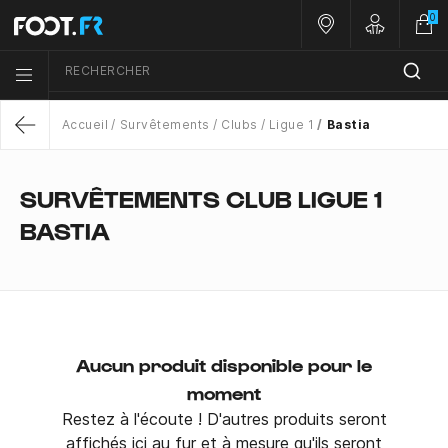
0
Nos magasins
Customer 
RECHERCHER
Menu list icon
Accueil
Survêtements
Clubs
Ligue 1
Bastia
Return
SURVÊTEMENTS CLUB LIGUE 1
BASTIA
Aucun produit disponible pour le
moment
Restez à l'écoute ! D'autres produits seront
affichés ici au fur et à mesure qu'ils seront