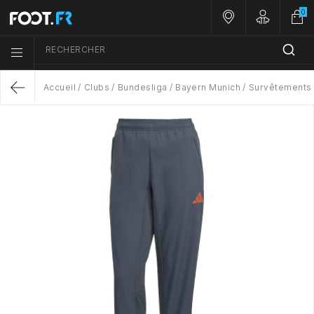
0
Nos magasins
Customer A
RECHERCHER
Menu list icon
Accueil
Clubs
Bundesliga
Bayern Munich
Survêtements
Return