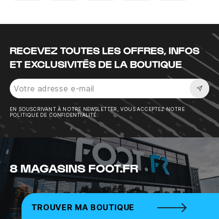
Instagram
Twitter
Tiktok
Youtube
Facebook
RECEVEZ TOUTES LES OFFRES, INFOS
ET EXCLUSIVITÉS DE LA BOUTIQUE
Sousc
EN SOUSCRIVANT À NOTRE NEWSLETTER, VOUS ACCEPTEZ NOTRE
POLITIQUE DE CONFIDENTIALITÉ.
8 MAGASINS FOOT.FR
TROUVER MA BOUTIQUE