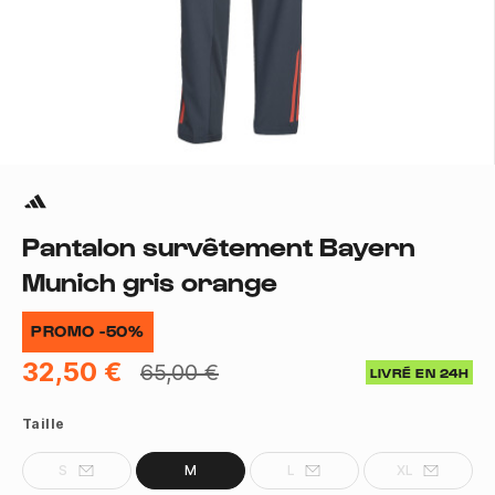
Pantalon survêtement Bayern
Munich gris orange
PROMO -50%
32,50 €
65,00 €
LIVRÉ EN 24H
Taille
S
M
L
XL