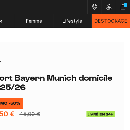
0
Nos magasins
Customer A
or
Femme
Lifestyle
DESTOCKAGE
ort Bayern Munich domicile
25/26
MO -50%
50 €
45,00 €
LIVRÉ EN 24H