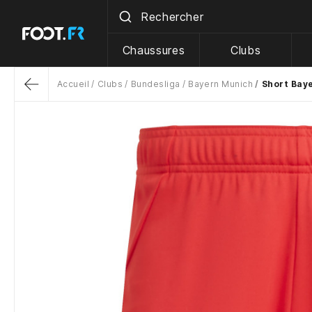
Chaussures
Clubs
Accueil
Clubs
Bundesliga
Bayern Munich
Short Bay
Return