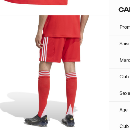
CA
Prom
Sais
Mar
Club
Sexe
Age
Club