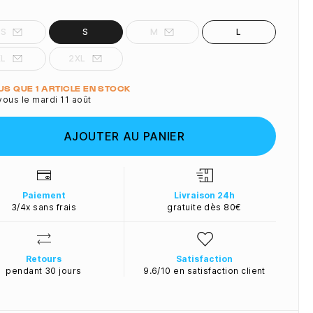
XS
S
M
L
XL
2XL
ité
LUS QUE 1 ARTICLE EN STOCK
ous le mardi 11 août
AJOUTER AU PANIER
Paiement
Livraison 24h
3/4x sans frais
gratuite dès 80€
Retours
Satisfaction
pendant 30 jours
9.6/10 en satisfaction client