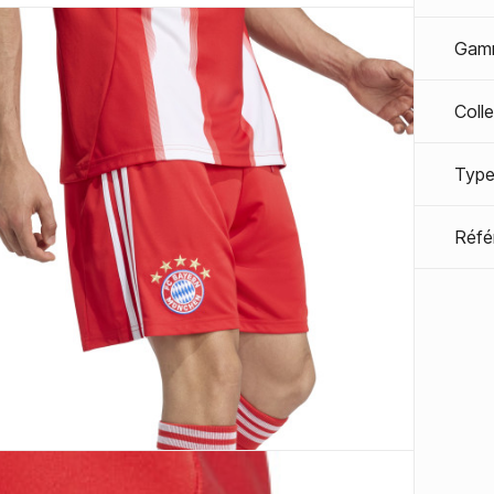
Gam
Coll
Type
Réfé