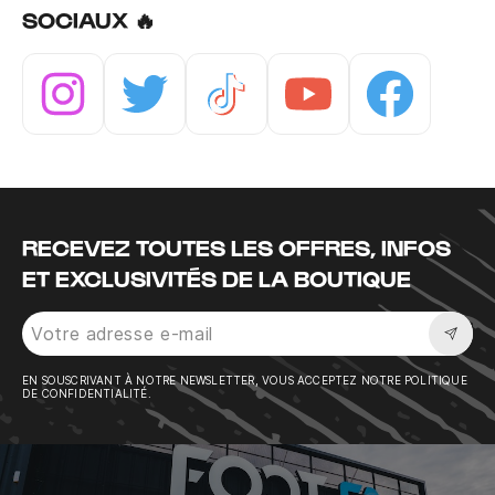
SOCIAUX 🔥
Instagram
Twitter
Tiktok
Youtube
Facebook
RECEVEZ TOUTES LES OFFRES, INFOS
ET EXCLUSIVITÉS DE LA BOUTIQUE
Sousc
EN SOUSCRIVANT À NOTRE NEWSLETTER, VOUS ACCEPTEZ NOTRE POLITIQUE
DE CONFIDENTIALITÉ.