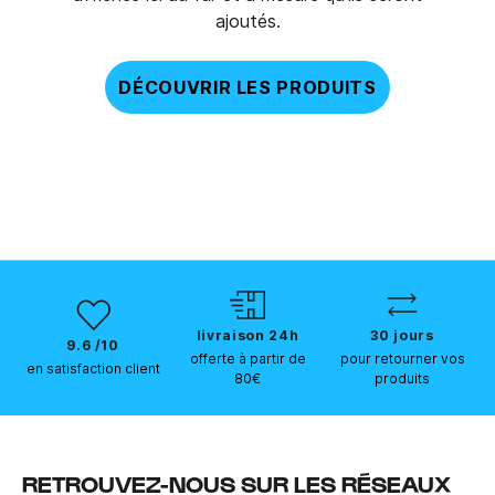
ajoutés.
DÉCOUVRIR LES PRODUITS
livraison 24h
30 jours
9.6 /10
offerte à partir de
pour retourner vos
en satisfaction client
80€
produits
RETROUVEZ-NOUS SUR LES RÉSEAUX