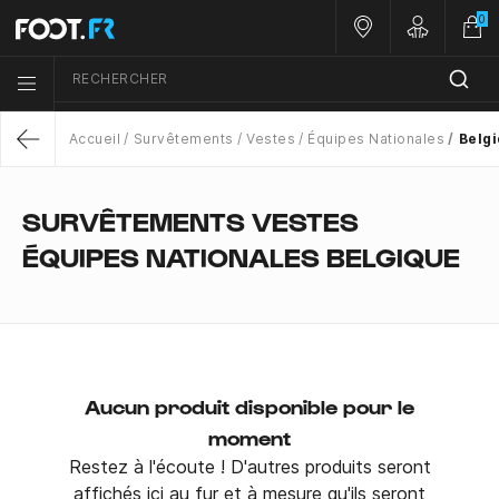
0
Nos magasins
Customer 
RECHERCHER
Menu list icon
Accueil
Survêtements
Vestes
Équipes Nationales
Belg
Return
SURVÊTEMENTS VESTES
ÉQUIPES NATIONALES BELGIQUE
Aucun produit disponible pour le
moment
Restez à l'écoute ! D'autres produits seront
affichés ici au fur et à mesure qu'ils seront