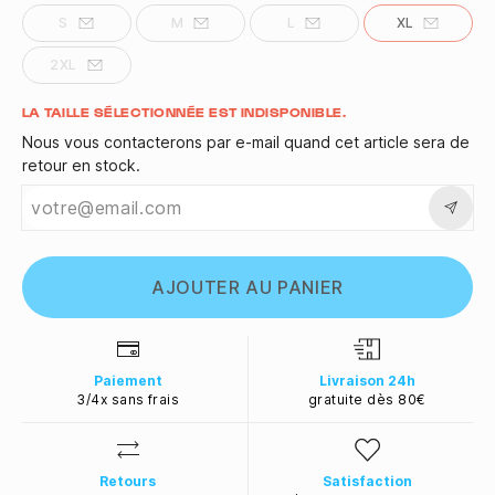
S
M
L
XL
2XL
Quantité
LA TAILLE SÉLECTIONNÉE EST INDISPONIBLE.
Nous vous contacterons par e-mail quand cet article sera de
retour en stock.
AJOUTER AU PANIER
Paiement
Livraison 24h
3/4x sans frais
gratuite dès 80€
Retours
Satisfaction