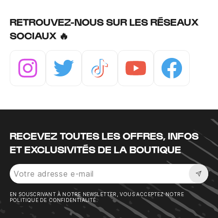
RETROUVEZ-NOUS SUR LES RÉSEAUX
SOCIAUX 🔥
Instagram
Twitter
Tiktok
Youtube
Facebook
RECEVEZ TOUTES LES OFFRES, INFOS
ET EXCLUSIVITÉS DE LA BOUTIQUE
Sousc
EN SOUSCRIVANT À NOTRE NEWSLETTER, VOUS ACCEPTEZ NOTRE
POLITIQUE DE CONFIDENTIALITÉ.