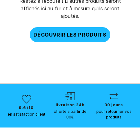
Restez à l'écoute ! D'autres produits seront
affichés ici au fur et à mesure qu'ils seront
ajoutés.
DÉCOUVRIR LES PRODUITS
livraison 24h
30 jours
9.6 /10
offerte à partir de
pour retourner vos
en satisfaction client
80€
produits