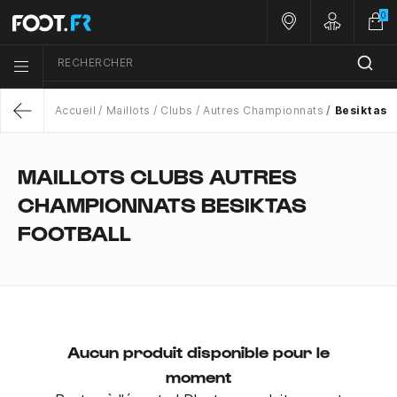
0
Nos magasins
Customer 
RECHERCHER
Menu list icon
Accueil
Maillots
Clubs
Autres Championnats
Besiktas
Return
MAILLOTS CLUBS AUTRES
CHAMPIONNATS BESIKTAS
FOOTBALL
Aucun produit disponible pour le
moment