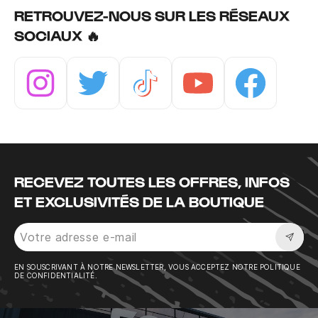
RETROUVEZ-NOUS SUR LES RÉSEAUX
SOCIAUX 🔥
Instagram
Twitter
Tiktok
Youtube
Facebook
RECEVEZ TOUTES LES OFFRES, INFOS
ET EXCLUSIVITÉS DE LA BOUTIQUE
Sousc
EN SOUSCRIVANT À NOTRE NEWSLETTER, VOUS ACCEPTEZ NOTRE POLITIQUE
DE CONFIDENTIALITÉ.