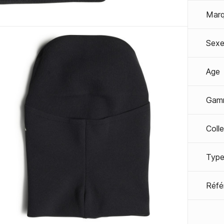
Mar
Sexe
Age
Gam
Coll
Type
Réfé