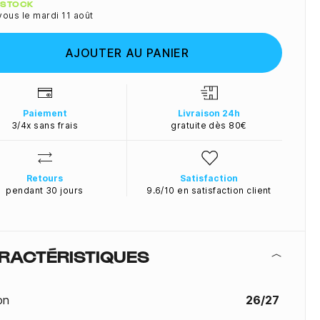
ité
N STOCK
ous le mardi 11 août
AJOUTER AU PANIER
Paiement
Livraison 24h
3/4x sans frais
gratuite dès 80€
Retours
Satisfaction
pendant 30 jours
9.6/10 en satisfaction client
RACTÉRISTIQUES
on
26/27