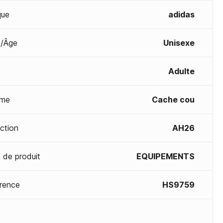
que
adidas
/Âge
Unisexe
Adulte
me
Cache cou
ection
AH26
 de produit
EQUIPEMENTS
rence
HS9759