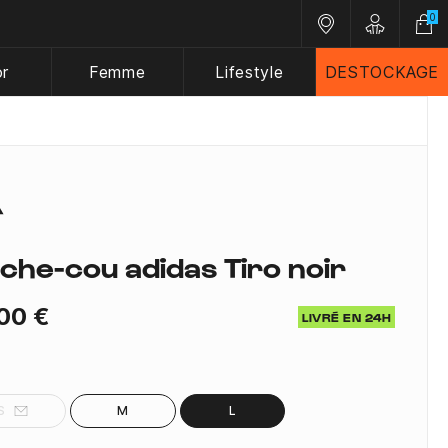
0
Nos magasins
Customer A
or
Femme
Lifestyle
DESTOCKAGE
che-cou adidas Tiro noir
00 €
LIVRÉ EN 24H
S
M
L