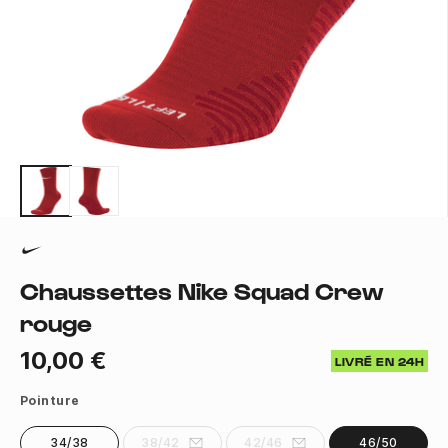
Chaussettes Nike Squad Crew
rouge
10,00 €
LIVRÉ EN 24H
Pointure
34/38
38/42
42/46
46/50