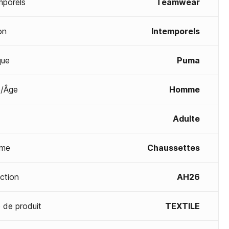
mporels
Teamwear
on
Intemporels
que
Puma
/Âge
Homme
Adulte
me
Chaussettes
ection
AH26
 de produit
TEXTILE