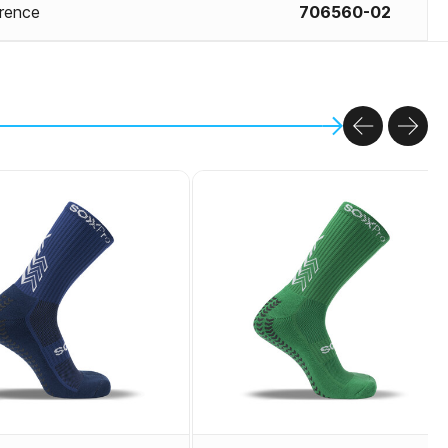
rence
706560-02
PREVIOU
NEX