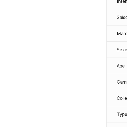
Inte
Sais
Mar
Sexe
Age
Gam
Coll
Type