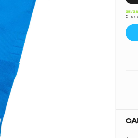
Quant
35/38
Chez v
CA