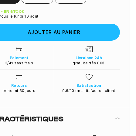
ité
 - EN STOCK
ous le lundi 10 août
AJOUTER AU PANIER
Paiement
Livraison 24h
3/4x sans frais
gratuite dès 80€
Retours
Satisfaction
pendant 30 jours
9.6/10 en satisfaction client
RACTÉRISTIQUES