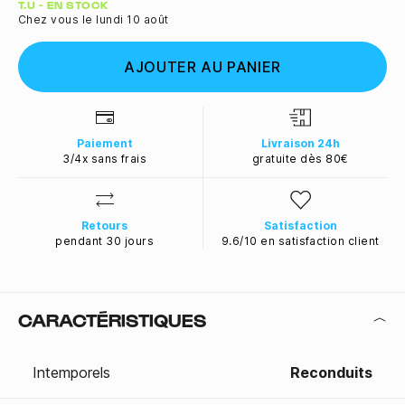
Quantité
T.U - EN STOCK
Chez vous le lundi 10 août
AJOUTER AU PANIER
Paiement
Livraison 24h
3/4x sans frais
gratuite dès 80€
Retours
Satisfaction
pendant 30 jours
9.6/10 en satisfaction client
CARACTÉRISTIQUES
Intemporels
Reconduits