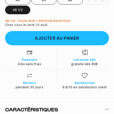
44
45
46
47 1/2
48 1/2
Quantité
48 1/2 - PLUS QUE 1 ARTICLE EN STOCK
Chez vous le lundi 10 août
AJOUTER AU PANIER
Paiement
Livraison 24h
3/4x sans frais
gratuite dès 80€
Retours
Satisfaction
pendant 30 jours
9.6/10 en satisfaction client
CARACTÉRISTIQUES