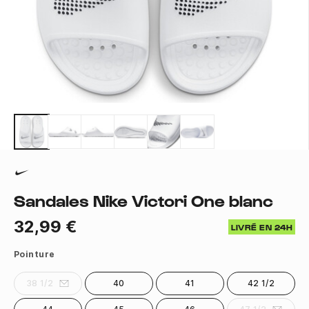
Sandales Nike Victori One blanc
32,99 €
LIVRÉ EN 24H
Pointure
38 1/2
40
41
42 1/2