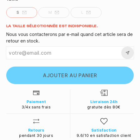
S
M
L
Quantité
LA TAILLE SÉLECTIONNÉE EST INDISPONIBLE.
Nous vous contacterons par e-mail quand cet article sera de
retour en stock.
AJOUTER AU PANIER
Paiement
Livraison 24h
3/4x sans frais
gratuite dès 80€
Retours
Satisfaction
pendant 30 jours
9.6/10 en satisfaction client