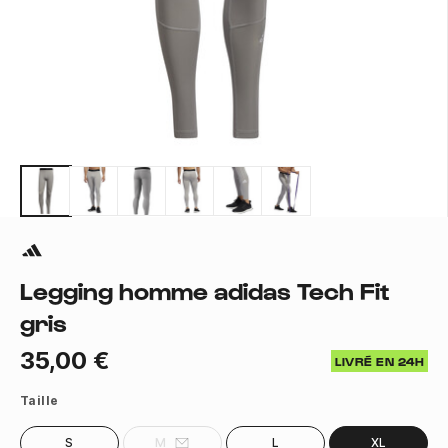
Legging homme adidas Tech Fit
gris
35,00 €
LIVRÉ EN 24H
Taille
S
M
L
XL