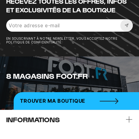
RECEVEZ TOUTES LES OFFRES, INFOS
ET EXCLUSIVITÉS DE LA BOUTIQUE
Sousc
EN SOUSCRIVANT À NOTRE NEWSLETTER, VOUS ACCEPTEZ NOTRE
POLITIQUE DE CONFIDENTIALITÉ.
8 MAGASINS FOOT.FR
TROUVER MA BOUTIQUE
INFORMATIONS