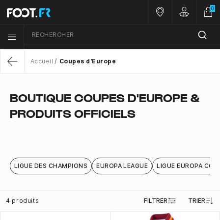
0
Nos magasins
Customer 
RECHERCHER
Menu list icon
Accueil
Coupes d'Europe
Return
BOUTIQUE COUPES D'EUROPE &
PRODUITS OFFICIELS
LIGUE DES CHAMPIONS
EUROPA LEAGUE
LIGUE EUROPA CON
4 produits
FILTRER
TRIER