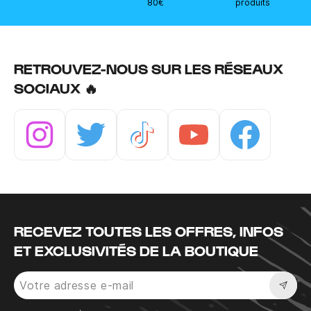
80€
produits
RETROUVEZ-NOUS SUR LES RÉSEAUX
SOCIAUX 🔥
Instagram
Twitter
Tiktok
Youtube
Facebook
RECEVEZ TOUTES LES OFFRES, INFOS
ET EXCLUSIVITÉS DE LA BOUTIQUE
Sousc