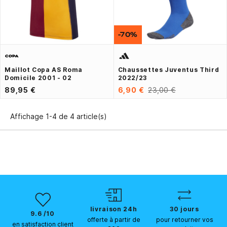
-70%
Maillot Copa AS Roma
Chaussettes Juventus Third
Domicile 2001 - 02
2022/23
89,95 €
6,90 €
23,00 €
Affichage 1-4 de 4 article(s)
livraison 24h
30 jours
9.6 /10
offerte à partir de
pour retourner vos
en satisfaction client