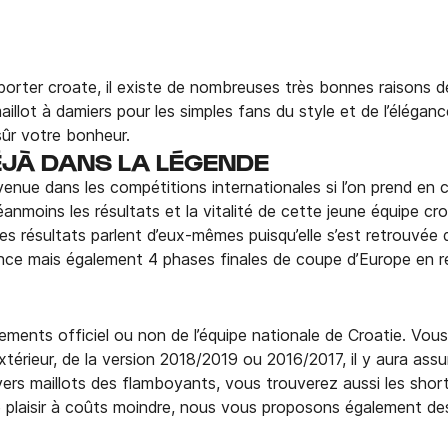
rter croate, il existe de nombreuses très bonnes raisons de
llot à damiers pour les simples fans du style et de l’élégan
sûr votre bonheur.
ÉJÀ DANS LA LÉGENDE
enue dans les compétitions internationales si l’on prend en co
anmoins les résultats et la vitalité de cette jeune équipe cr
, ces résultats parlent d’eux-mêmes puisqu’elle s’est retrouv
ance mais également 4 phases finales de coupe d’Europe en re
ments officiel ou non de l’équipe nationale de Croatie. Vous 
u extérieur, de la version 2018/2019 ou 2016/2017, il y aura 
ers maillots des flamboyants, vous trouverez aussi les shor
e plaisir à coûts moindre, nous vous proposons également des